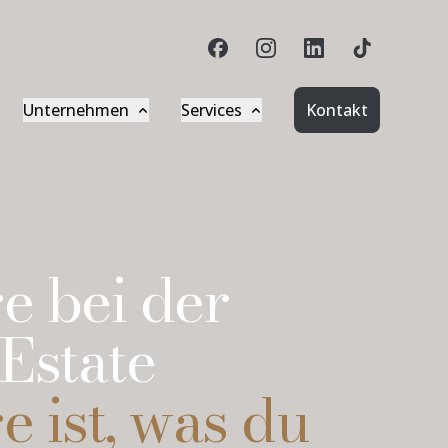
Unternehmen
Services
Kontakt
iennaEstate-Gruppe
Downloads
eschäftsführung
Formulare
resse
idwell Login
e bei der
log
Investagon Login
Estate
arriere
e ist, was du