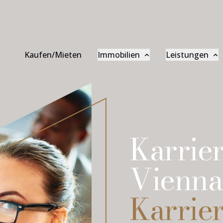
Kaufen/Mieten
Immobilien
Leistungen
Beratung
Asset Management
V
Referenzen
Hausverwaltung
G
Wiener Gold
Baumanagement
P
Karrier
Ankaufsprofil
Makler
B
Vienna
K
Karrier