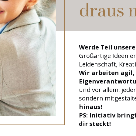
draus 
Werde Teil unserer 
Großartige Ideen e
Leidenschaft, Krea
Wir arbeiten agil
Eigenverantwortu
und vor allem: jede
sondern mitgestalt
hinaus!
PS: Initiativ bring
dir steckt!