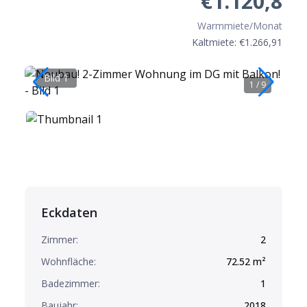
€1.120,8
Warmmiete/Monat
Kaltmiete: €
1.266,91
Bild 1
B
1
/
9
Eckdaten
Zimmer:
2
Wohnfläche:
72.52
m²
Badezimmer:
1
Baujahr:
2018