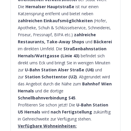
Die
Hernalser Hauptstraße
ist nur einen
Katzensprung entfernt und bietet neben
zahlreichen Einkaufsmöglichkeiten
(Hofer,
Apotheke, Schuh & Schlüsselservice, Schneiderei,
Friseur, Fressnapf, BIPA etc.)
zahlreiche
Restaurants, Take-Away Shops
und
Bäckerei
im direkten Umfeld. Die
Straßenbahnstation
Hernals/Wattgasse (Linie 43)
befindet sich
direkt ums Eck und bringt Sie in wenigen Minuten
zur
U-Bahn Station Alser Straße (U6)
und
zur
Station Schottentor (U2)
. Abgerundet wird
das Angebot durch die Nähe zum
Bahnhof Wien
Hernals
und die dortige
Schnellbahnverbindung S45
.
Profitieren Sie schon jetzt! Die
U-Bahn Station
U5 Hernals
wird
nach Fertigstellung
zukünftig
in Gehreichweite zur Verfügung stehen.
Verfügbare Wohneinheiten: