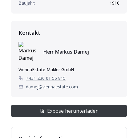
Baujahr:
1910
Kontakt
Herr
Markus
Damej
ViennaEstate Makler GmbH
+431 236 01 55 815
damej@viennaestate.com
Expose herunterladen