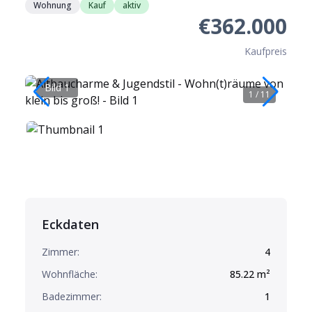
Wohnung
Kauf
aktiv
€362.000
Kaufpreis
Bild 1
B
1
/
11
Eckdaten
Zimmer:
4
Wohnfläche:
85.22
m²
Badezimmer:
1