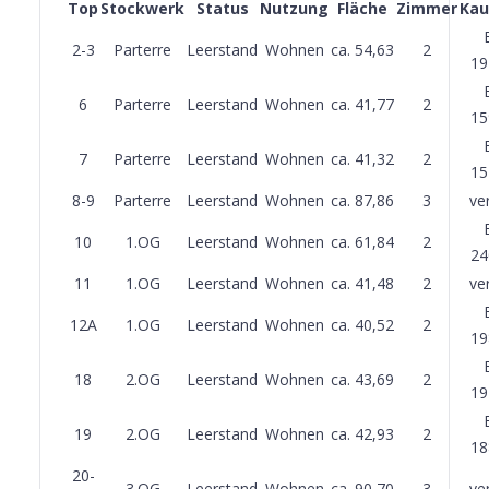
Top
Stockwerk
Status
Nutzung
Fläche
Zimmer
Kau
2-3
Parterre
Leerstand
Wohnen
ca. 54,63
2
19
6
Parterre
Leerstand
Wohnen
ca. 41,77
2
15
7
Parterre
Leerstand
Wohnen
ca. 41,32
2
15
8-9
Parterre
Leerstand
Wohnen
ca. 87,86
3
ve
10
1.OG
Leerstand
Wohnen
ca. 61,84
2
24
11
1.OG
Leerstand
Wohnen
ca. 41,48
2
ve
12A
1.OG
Leerstand
Wohnen
ca. 40,52
2
19
18
2.OG
Leerstand
Wohnen
ca. 43,69
2
19
19
2.OG
Leerstand
Wohnen
ca. 42,93
2
18
20-
3.OG
Leerstand
Wohnen
ca. 90,70
3
ve