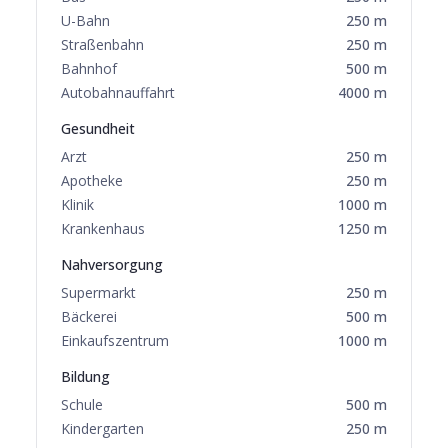
U-Bahn
250
m
Straßenbahn
250
m
Bahnhof
500
m
Autobahnauffahrt
4000
m
Gesundheit
Arzt
250
m
Apotheke
250
m
Klinik
1000
m
Krankenhaus
1250
m
Nahversorgung
Supermarkt
250
m
Bäckerei
500
m
Einkaufszentrum
1000
m
Bildung
Schule
500
m
Kindergarten
250
m