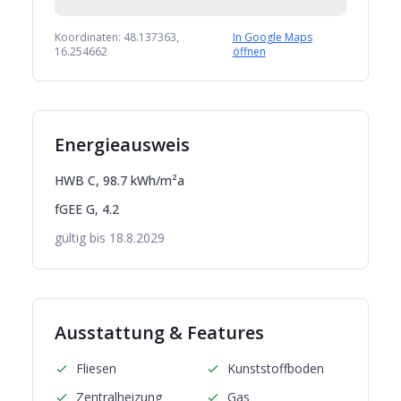
Koordinaten:
48.137363
,
In Google Maps
16.254662
öffnen
Energieausweis
HWB
C
,
98.7
kWh/m²a
fGEE
G
,
4.2
gültig bis
18.8.2029
Ausstattung & Features
Fliesen
Kunststoffboden
Zentralheizung
Gas