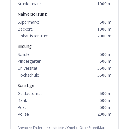
Krankenhaus
1000
m
Nahversorgung
Supermarkt
500
m
Bäckerei
1000
m
Einkaufszentrum
2000
m
Bildung
Schule
500
m
Kindergarten
500
m
Universität
5500
m
Hochschule
5500
m
Sonstige
Geldautomat
500
m
Bank
500
m
Post
500
m
Polizei
2000
m
Angaben Entfernung Luftlinie / Quelle: OpenStreetMap