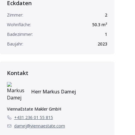
Eckdaten
Zimmer:
2
Wohnfläche:
50.3
m²
Badezimmer:
1
Baujahr:
2023
Kontakt
Herr
Markus
Damej
ViennaEstate Makler GmbH
+431 236 01 55 815
damej@viennaestate.com