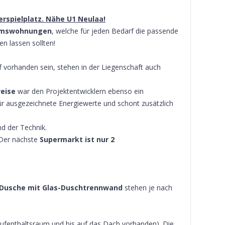
spielplatz. Nähe U1 Neulaa!
umswohnungen
, welche für jeden Bedarf die passende
en lassen sollten!
f vorhanden sein, stehen in der Liegenschaft auch
eise
war den Projektentwicklern ebenso ein
ür ausgezeichnete Energiewerte und schont zusätzlich
nd der Technik.
 Der nächste
Supermarkt
ist nur 2
 Dusche mit Glas-Duschtrennwand
stehen je nach
Aufenthaltsraum und bis auf das Dach vorhanden). Die