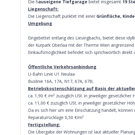
Die h
auseigene Tiefgarage
bietet insgesamt
19 Ste
Liegenschaft:
Die Liegenschaft punktet mit einer
Grünfläche, Kinde
Umgebung
Eingebettet entlang des Liesingbachs, bietet diese id
der Kurpark Oberlaa mit der Therme Wien angrenzend –
Einkaufsmöglichkeit befindet sich sprichwörtlich direk
Öffentliche Verkehrsanbindung
U-Bahn Linie U1 Neulaa
Buslinie 16A, 17A, N17, 67A, 67B;
Betriebskostenschätzung auf Basis der aktuellen
ca. 1,90 € /m² zuzüglich USt. in jeweiliger gesetzlich
ca. 11,00 € zuzüglich USt. in jeweiliger gesetzlicher H
Da es sich hier um eine Einschätzung handelt, können 
Reparaturrücklage 0,50 €/m²
Fertigstellung:
Die Übergabe der Wohnungen ist laut aktueller Planun