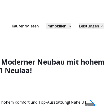
Kaufen/Mieten
Immobilien
Leistungen
Beratung
Asset Management
V
Referenzen
Hausverwaltung
G
Wiener Gold
Baumanagement
P
ei! Moderner Neubau mit hohe
1 Neulaa!
Ankaufsprofil
Makler
B
K
1
/
7