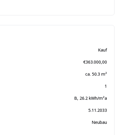
Kauf
€
363.000,00
ca.
50.3
m²
1
B
,
26.2
kWh/m²a
5.11.2033
Neubau