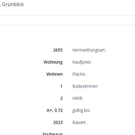
, Grünblick
2655
Vermarktungsart:
Wohnung
Kaufpreis:
Wohnen
Fläche:
1
Badezimmer:
2
HWB:
A+
,
0.72
gültig bis:
2023
Bauart:
Erstbezug