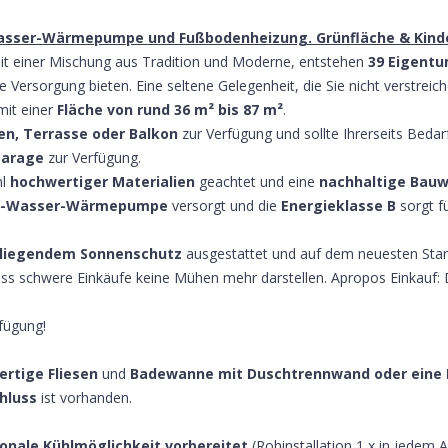
asser-Wärmepumpe und Fußbodenheizung. Grünfläche & Kinder
it einer Mischung aus Tradition und Moderne, entstehen
39 Eigent
Versorgung bieten. Eine seltene Gelegenheit, die Sie nicht verstreich
mit einer
Fläche von rund 36 m² bis 87 m²
.
en, Terrasse oder Balkon
zur Verfügung und sollte Ihrerseits Bedar
fgarage
zur Verfügung.
hl
hochwertiger Materialien
geachtet und eine
nachhaltige Bauw
t-Wasser-Wärmepumpe
versorgt und die
Energieklasse B
sorgt f
liegendem
Sonnenschutz
ausgestattet und auf dem neuesten Sta
ass schwere Einkäufe keine Mühen mehr darstellen. Apropos Einkauf:
fügung!
rtige Fliesen
und
Badewanne
mit Duschtrennwand
oder eine
hluss
ist vorhanden.
ionale Kühlmöglichkeit vorbereitet
(Rohinstallation 1 x in jedem 