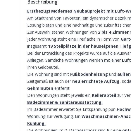
Beschreibung
Erstbezug! Modernes Neubauprojekt mit Luft-W
Am Stadtrand von Favoriten, ein dynamischer Bezirk m
Lösung bieten und eine nachhaltige und zukunftssichere 
Zur Auswahl stehen Wohnungen von
2 bis 4 Zimmer
Jeder Wohnung steht eine Freifläche in Form von
Gart
insgesamt
19 Stellplätze in der hauseigenen Tie
Bei der Entwicklung des Projekts wurde auf die Auswa
Anliegen. Sämtliche Wohnungen werden mit einer
Luf
Ihren Geldbeutel.
Die Wohnung sind mit
Fußbodenheizung
und
außen
Zeitgemäß ist auch der
neu errichtete Aufzug
, sod
Gehminuten
entfernt!
Den Wohnungen steht jeweils ein
Kellerabteil
zur Ver
Badezimmer & Sanitärausstattung:
Im Badezimmer erwartet Sie Entspannung pur!
Hochwe
Wohnung zur Verfügung. Ein
Waschmaschinen-Ansc
Kühlung:
Die Wohnungen im 2. Dachgeschoss sind für eine
opt