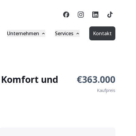
Unternehmen
Services
Kontakt
iennaEstate-Gruppe
Downloads
eschäftsführung
Formulare
resse
idwell Login
m Komfort und
€363.000
log
Investagon Login
Kaufpreis
arriere
Bild 2