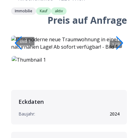
Immobilie
Kauf
aktiv
Preis auf Anfrage
Bild 1
B
1
/
9
Eckdaten
Baujahr:
2024