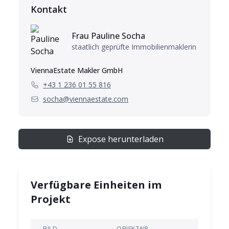
Kontakt
Frau
Pauline
Socha
staatlich geprüfte Immobilienmaklerin
ViennaEstate Makler GmbH
+43 1 236 01 55 816
socha@viennaestate.com
Expose herunterladen
Verfügbare Einheiten im
Projekt
BILD
OBJEKTNR.
ET