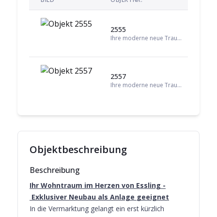
2555
EG
Ihre moderne neue Traumwohnung in einer naturnahen Lage! Ab sofort verfügbar!
2557
1. 
Ihre moderne neue Traumwohnung in einer naturnahen Lage! Ab sofort verfügbar!
Objektbeschreibung
Beschreibung
Ihr Wohntraum im Herzen von Essling -
Exklusiver Neubau als Anlage
geeignet
In die Vermarktung gelangt ein erst kürzlich