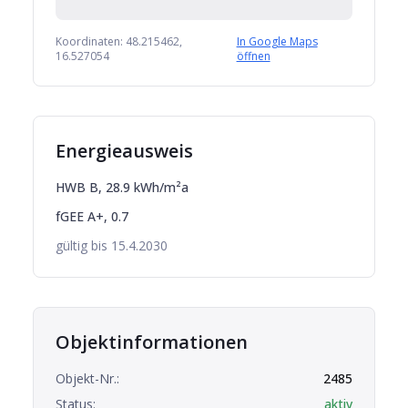
Koordinaten:
48.215462
,
In Google Maps
16.527054
öffnen
Energieausweis
HWB
B
,
28.9
kWh/m²a
fGEE
A+
,
0.7
gültig bis
15.4.2030
Objektinformationen
Objekt-Nr.:
2485
Status:
aktiv