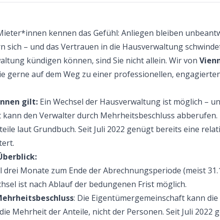
Mieter*innen kennen das Gefühl: Anliegen bleiben unbeant
n sich – und das Vertrauen in die Hausverwaltung schwindet
waltung kündigen können, sind Sie nicht allein. Wir von
Vien
ie gerne auf dem Weg zu einer professionellen, engagierte
nen gilt:
Ein Wechsel der Hausverwaltung ist möglich – und
kann den Verwalter durch Mehrheitsbeschluss abberufen. D
ile laut Grundbuch. Seit Juli 2022 genügt bereits eine relat
ert.
Überblick:
el drei Monate zum Ende der Abrechnungsperiode (meist 31.1
chsel ist nach Ablauf der bedungenen Frist möglich.
ehrheitsbeschluss
: Die Eigentümergemeinschaft kann die
ie Mehrheit der Anteile, nicht der Personen. Seit Juli 2022 g