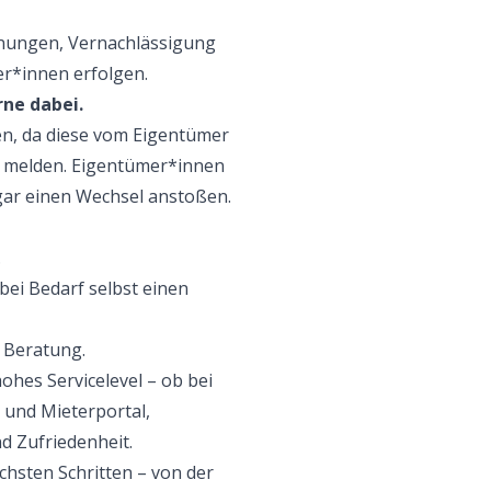
chnungen, Vernachlässigung
er*innen erfolgen.
rne dabei.
en, da diese vom Eigentümer
u melden. Eigentümer*innen
ogar einen Wechsel anstoßen.
.
bei Bedarf selbst einen
d Beratung.
ohes Servicelevel – ob bei
und Mieterportal,
d Zufriedenheit.
hsten Schritten – von der