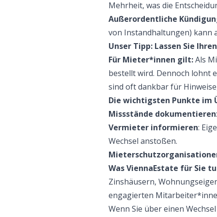
Mehrheit, was die Entscheidun
Außerordentliche Kündigu
von Instandhaltungen) kann a
Unser Tipp: Lassen Sie Ihre
Für Mieter*innen gilt:
Als Mi
bestellt wird. Dennoch lohnt
sind oft dankbar für Hinweis
Die wichtigsten Punkte im 
Missstände dokumentieren
Vermieter informieren
: Eig
Wechsel anstoßen.
Mieterschutzorganisatione
Was ViennaEstate für Sie tu
Zinshäusern, Wohnungseigent
engagierten Mitarbeiter*inn
Wenn Sie über einen Wechsel 