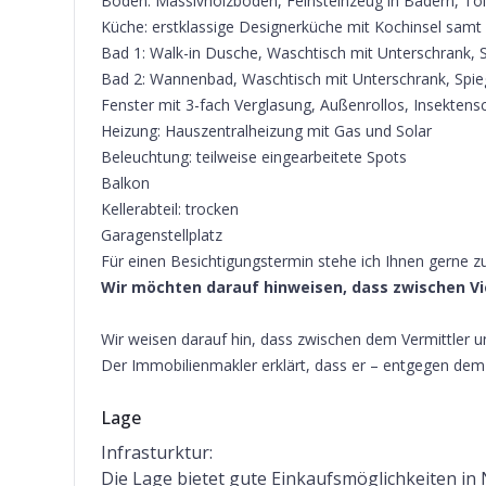
Böden: Massivholzboden, Feinsteinzeug in Bädern, Toi
Küche: erstklassige Designerküche mit Kochinsel samt 
Bad 1: Walk-in Dusche, Waschtisch mit Unterschrank, Sp
Bad 2: Wannenbad, Waschtisch mit Unterschrank, Spi
Fenster mit 3-fach Verglasung, Außenrollos, Insektens
Heizung: Hauszentralheizung mit Gas und Solar
Beleuchtung: teilweise eingearbeitete Spots
Balkon
Kellerabteil: trocken
Garagenstellplatz
Für einen Besichtigungstermin stehe ich Ihnen gerne z
Wir möchten darauf hinweisen, dass zwischen V
Wir weisen darauf hin, dass zwischen dem Vermittler un
Der Immobilienmakler erklärt, dass er – entgegen dem i
Lage
Infrasturktur:
Die Lage bietet gute Einkaufsmöglichkeiten i