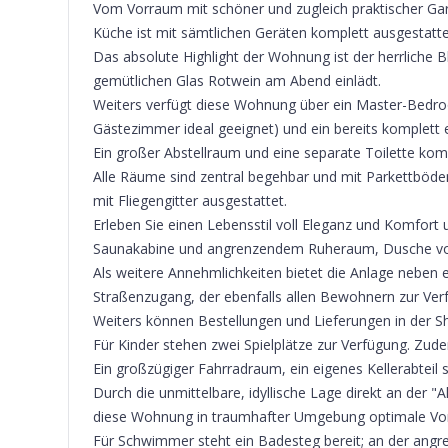
Vom Vorraum mit schöner und zugleich praktischer Gard
Küche ist mit sämtlichen Geräten komplett ausgestatte
Das absolute Highlight der Wohnung ist der herrliche 
gemütlichen Glas Rotwein am Abend einlädt.
Weiters verfügt diese Wohnung über ein Master-Bed
Gästezimmer ideal geeignet) und ein bereits komplett 
Ein großer Abstellraum und eine separate Toilette k
Alle Räume sind zentral begehbar und mit Parkettböden
mit Fliegengitter ausgestattet.
Erleben Sie einen Lebensstil voll Eleganz und Komfort 
Saunakabine und angrenzendem Ruheraum, Dusche vorh
Als weitere Annehmlichkeiten bietet die Anlage neben
Straßenzugang, der ebenfalls allen Bewohnern zur Ver
Weiters können Bestellungen und Lieferungen in der S
Für Kinder stehen zwei Spielplätze zur Verfügung. Zu
Ein großzügiger Fahrradraum, ein eigenes Kellerabteil
Durch die unmittelbare, idyllische Lage direkt an der "
diese Wohnung in traumhafter Umgebung optimale Vo
Für Schwimmer steht ein Badesteg bereit; an der angr