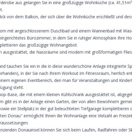
erobe aus gelangen Sie in eine großzügige Wohnküche (ca. 41,51m²), 
t.
Blick von dem Balkon, der sich über die Wohnküche erschließt und des
room mit angeschlossenem Duschbad und einem Wannenbad mit Wasch
eingerichtetes Bürozimmer, in dem Sie in ruhiger Atmosphäre Ihre Ho
omplettieren das großzügige Wohnangebot.
 ausgestattet, die Nassräume sind modern mit großformatigen Fliesen
und tauchen Sie ein in die in diese wunderschöne Anlage integrierte 
anden), in der Sie nach Ihrem Workout im Fitnessraum, herrlich 
 einem eigenen Eventbereich, den man für Veranstaltungen und Kinde
fügung steht.
hop-Base, die mit einem kleinen Kühlschrank ausgestattet ist, abgeg
dem gibt es in der Anlage einen Garten, der von allen Bewohnern ge
 sowie ein Stellplatz in der gut beleuchteten Tiefgarage komplettie
Alten Donau" ermöglicht Ihnen die Wohnanlage eine Vielzahl an Freizeit
raussetzungen.
enzenden Donauinsel können Sie sich beim Laufen, Radfahren oder S