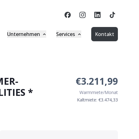
Unternehmen
Services
Kontakt
iennaEstate-Gruppe
Downloads
eschäftsführung
Formulare
resse
idwell Login
MER-
€3.211,99
ITIES *
log
Investagon Login
Warmmiete/Monat
Kaltmiete: €
3.474,33
arriere
Wohnzimmer