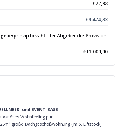
€
27,88
€
3.474,33
eberprinzip bezahlt der Abgeber die Provision.
€11.000,00
WELLNESS- und EVENT-BASE
luxuriöses Wohnfeeling pur!
18,25m² große Dachgeschoßwohnung (im 5. Liftstock)