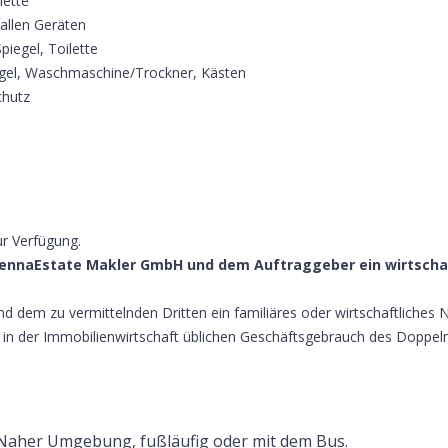
lette
allen Geräten
iegel, Toilette
egel, Waschmaschine/Trockner, Kästen
chutz
ur Verfügung.
iennaEstate Makler GmbH und dem Auftraggeber ein wirtschaf
d dem zu vermittelnden Dritten ein familiäres oder wirtschaftliches 
n der Immobilienwirtschaft üblichen Geschäftsgebrauch des Doppelmakl
n Naher Umgebung, fußläufig oder mit dem Bus.