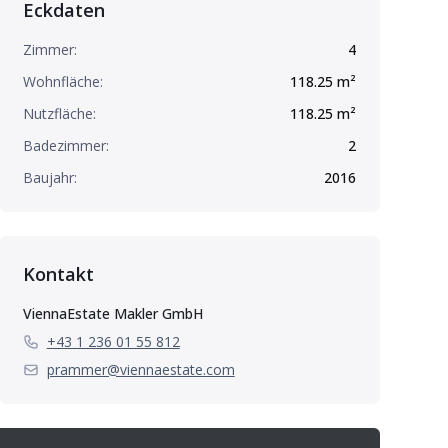
Eckdaten
Zimmer:
4
Wohnfläche:
118.25
m²
Nutzfläche:
118.25
m²
Badezimmer:
2
Baujahr:
2016
Kontakt
ViennaEstate Makler GmbH
+43 1 236 01 55 812
prammer@viennaestate.com