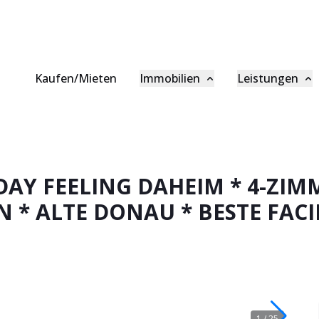
Kaufen/Mieten
Immobilien
Leistungen
Beratung
Asset Management
V
Referenzen
Hausverwaltung
G
Wiener Gold
Baumanagement
P
DAY FEELING DAHEIM * 4-ZIM
* ALTE DONAU * BESTE FACIL
Ankaufsprofil
Makler
B
K
1
/
25