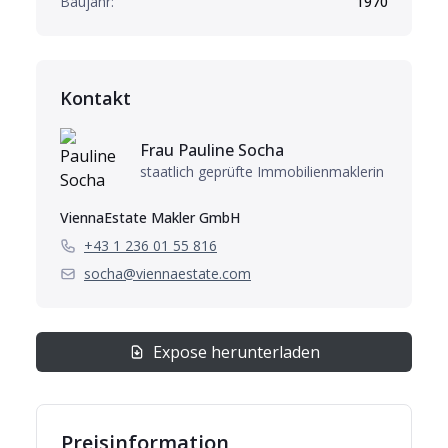
Baujahr:
1970
Kontakt
Frau
Pauline
Socha
staatlich geprüfte Immobilienmaklerin
ViennaEstate Makler GmbH
+43 1 236 01 55 816
socha@viennaestate.com
Expose herunterladen
Preisinformation