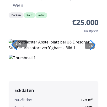
Wien
Parken
Kauf
aktiv
€25.000
Kaufpreis
Bild 1
B
1
/
8
Eckdaten
Nutzfläche:
12.5
m²