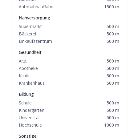
Autobahnauffahrt
1500
m
Nahversorgung
Supermarkt
500
m
Bäckerei
500
m
Einkaufszentrum
500
m
Gesundheit
Arzt
500
m
Apotheke
500
m
Klinik
500
m
Krankenhaus
500
m
Bildung
Schule
500
m
Kindergarten
500
m
Universität
500
m
Hochschule
1000
m
Sonstige