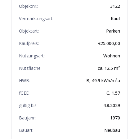
Objektnr.:
3122
Vermarktungsart:
Kauf
Objektart:
Parken
Kaufpreis:
€
25.000,00
Nutzungsart:
Wohnen
Nutzfläche:
ca.
12.5
m²
HWB:
B
,
49.9
kWh/m²a
fGEE:
C
,
1.57
gültig bis:
4.8.2029
Baujahr:
1970
Bauart:
Neubau