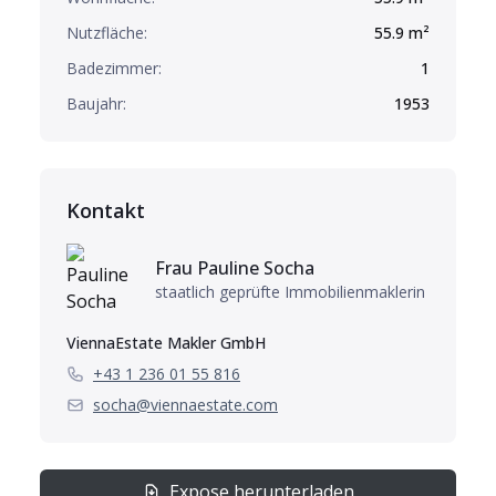
Nutzfläche:
55.9
m²
Badezimmer:
1
Baujahr:
1953
Kontakt
Frau
Pauline
Socha
staatlich geprüfte Immobilienmaklerin
ViennaEstate Makler GmbH
+43 1 236 01 55 816
socha@viennaestate.com
Expose herunterladen