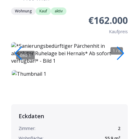
Wohnung
Kauf
aktiv
€162.000
Kaufpreis
1
/
8
Bild 1
B
Eckdaten
Zimmer:
2
Wohnfläche:
55.9
m²