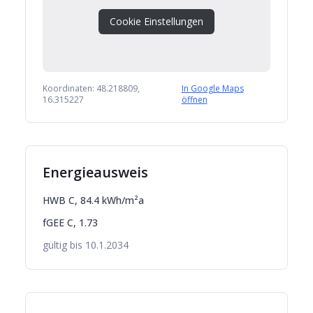
Cookie Einstellungen
Koordinaten:
48.218809
,
In Google Maps
16.315227
öffnen
Energieausweis
HWB
C
,
84.4
kWh/m²a
fGEE
C
,
1.73
gültig bis
10.1.2034