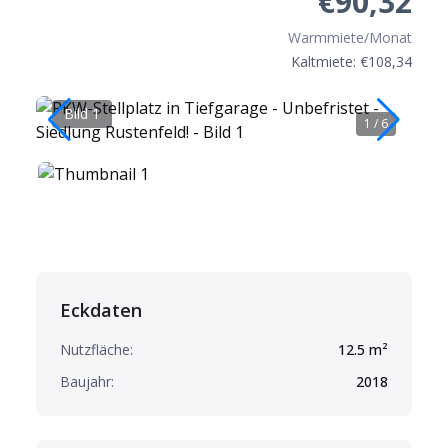
€90,32
Warmmiete/Monat
Kaltmiete: €
108,34
Bild 1
B
1
/
6
Eckdaten
Nutzfläche:
12.5
m²
Baujahr:
2018