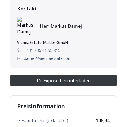
Kontakt
Herr
Markus
Damej
ViennaEstate Makler GmbH
+431 236 01 55 815
damej@viennaestate.com
Expose herunterladen
Preisinformation
Gesamtmiete (exkl. USt.):
€
108,34