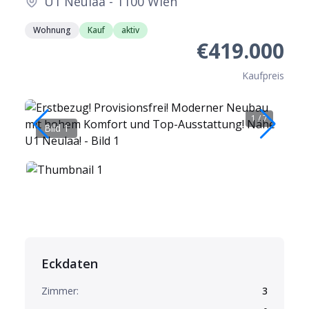
U1 Neulaa - 1100 Wien
Wohnung
Kauf
aktiv
€419.000
Kaufpreis
1
/
7
Bild 1
B
Eckdaten
Zimmer:
3