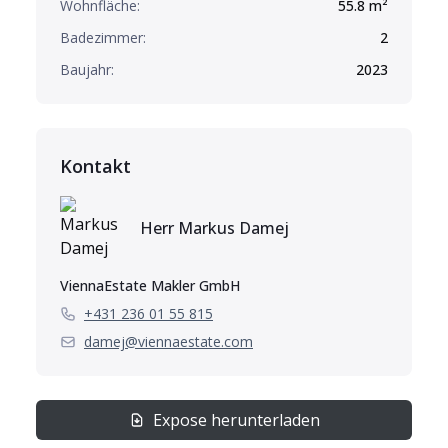
Wohnfläche:
55.8
m²
Badezimmer:
2
Baujahr:
2023
Kontakt
Herr
Markus
Damej
ViennaEstate Makler GmbH
+431 236 01 55 815
damej@viennaestate.com
Expose herunterladen