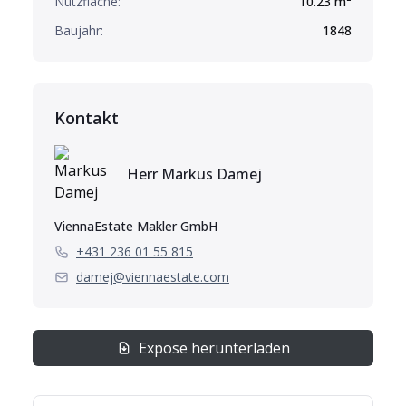
Nutzfläche:
10.23
m²
Baujahr:
1848
Kontakt
Herr
Markus
Damej
ViennaEstate Makler GmbH
+431 236 01 55 815
damej@viennaestate.com
Expose herunterladen