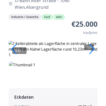
U-Bahn Alser Straße - 1090
Wien,Alsergrund
Industrie / Gewerbe
Kauf
aktiv
€25.000
Kaufpreis
1
/
8
Bild 1
B
Eckdaten