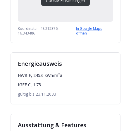
Cookie Einstellungen
Koordinaten:
48.215376
,
In Google Maps
16.343486
öffnen
Energieausweis
HWB
F
,
245.6
kWh/m²a
fGEE
C
,
1.75
gültig bis
23.11.2033
Ausstattung & Features