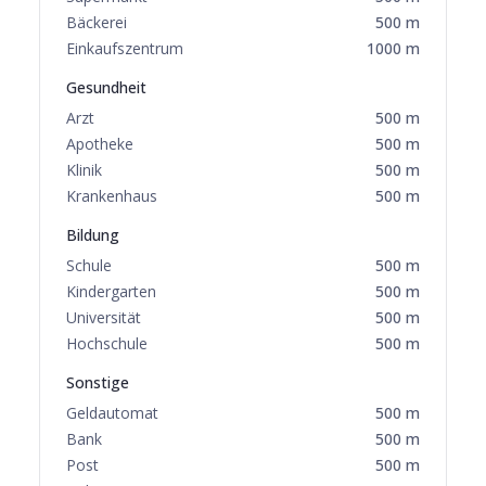
Bäckerei
500
m
Einkaufszentrum
1000
m
Gesundheit
Arzt
500
m
Apotheke
500
m
Klinik
500
m
Krankenhaus
500
m
Bildung
Schule
500
m
Kindergarten
500
m
Universität
500
m
Hochschule
500
m
Sonstige
Geldautomat
500
m
Bank
500
m
Post
500
m